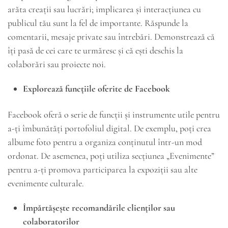
arăta creații sau lucrări; implicarea și interacțiunea cu
publicul tău sunt la fel de importante. Răspunde la
comentarii, mesaje private sau întrebări. Demonstrează că
îți pasă de cei care te urmăresc și că ești deschis la
colaborări sau proiecte noi.
Explorează funcțiile oferite de Facebook
Facebook oferă o serie de funcții și instrumente utile pentru
a-ți îmbunătăți portofoliul digital. De exemplu, poți crea
albume foto pentru a organiza conținutul într-un mod
ordonat. De asemenea, poți utiliza secțiunea „Evenimente”
pentru a-ți promova participarea la expoziții sau alte
evenimente culturale.
Împărtășește recomandările clienților sau
colaboratorilor