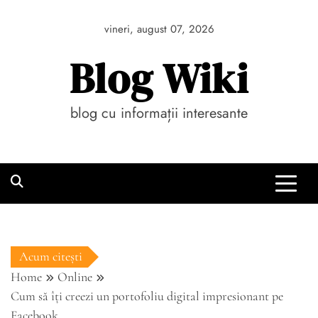
Skip
to
vineri, august 07, 2026
content
Blog Wiki
blog cu informații interesante
Acum citești
Home
Online
Cum să îți creezi un portofoliu digital impresionant pe
Facebook