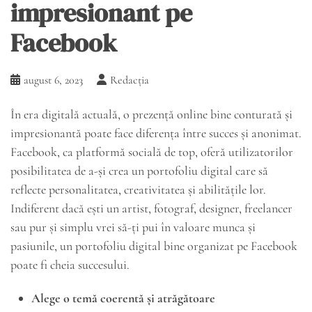
impresionant pe
Facebook
august 6, 2023
Redacția
În era digitală actuală, o prezență online bine conturată și
impresionantă poate face diferența între succes și anonimat.
Facebook, ca platformă socială de top, oferă utilizatorilor
posibilitatea de a-și crea un portofoliu digital care să
reflecte personalitatea, creativitatea și abilitățile lor.
Indiferent dacă ești un artist, fotograf, designer, freelancer
sau pur și simplu vrei să-ți pui în valoare munca și
pasiunile, un portofoliu digital bine organizat pe Facebook
poate fi cheia succesului.
Alege o temă coerentă și atrăgătoare