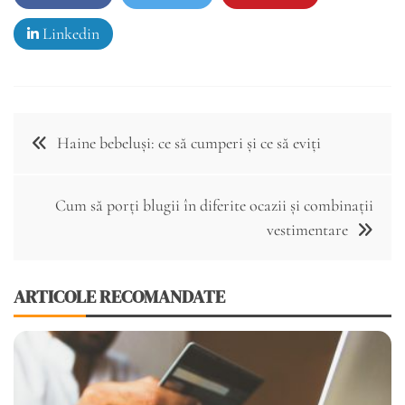
Linkedin
Navigare
Haine bebeluși: ce să cumperi și ce să eviți
în
articole
Cum să porți blugii în diferite ocazii și combinații
vestimentare
ARTICOLE RECOMANDATE