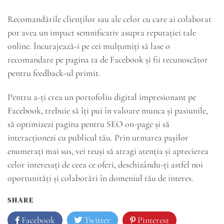
Recomandările clienților sau ale celor cu care ai colaborat
pot avea un impact semnificativ asupra reputației tale
online. Încurajează-i pe cei mulțumiți să lase o
recomandare pe pagina ta de Facebook și fii recunoscător
pentru feedback-ul primit.
Pentru a-ți crea un portofoliu digital impresionant pe
Facebook, trebuie să îți pui în valoare munca și pasiunile,
să optimizezi pagina pentru SEO on-page și să
interacționezi cu publicul tău. Prin urmarea pașilor
enumerați mai sus, vei reuși să atragi atenția și aprecierea
celor interesați de ceea ce oferi, deschizându-ți astfel noi
oportunități și colaborări în domeniul tău de interes.
SHARE
Facebook
Twitter
Pinterest