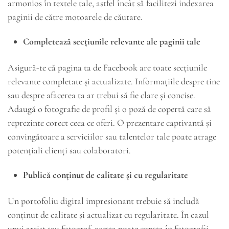
armonios în textele tale, astfel încât să facilitezi indexarea
paginii de către motoarele de căutare.
Completează secțiunile relevante ale paginii tale
Asigură-te că pagina ta de Facebook are toate secțiunile
relevante completate și actualizate. Informațiile despre tine
sau despre afacerea ta ar trebui să fie clare și concise.
Adaugă o fotografie de profil și o poză de copertă care să
reprezinte corect ceea ce oferi. O prezentare captivantă și
convingătoare a serviciilor sau talentelor tale poate atrage
potențiali clienți sau colaboratori.
Publică conținut de calitate și cu regularitate
Un portofoliu digital impresionant trebuie să includă
conținut de calitate și actualizat cu regularitate. În cazul
unui artist sau fotograf, acesta poate consta în fotografii