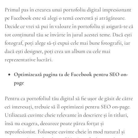
Primul pas în crearea unui portofoliu digital impresionant
pe Facebook este să alegi o temă coerentă și atrăgătoare.
Decide ce vrei să pui în valoare în portofoliu și asigură-te că
tot conținutul tău se învârte în jurul acestei teme. Dacă ești
fotograf, poți alege să-ți expui cele mai bune fotografii, iar
dacă ești designer, poți crea un album cu cele mai
reprezentative lucrări.
Optimizează pagina ta de Facebook pentru SEO on-
page
Pentru ca portofoliul tău digital să fie ușor de găsit de către
cei interesați, trebuie să îl optimizezi pentru SEO on-page.
Utilizează cuvinte cheie relevante în descriere și în titluri,
însă nu exagera, deoarece poate părea forțat și
neprofesionist. Folosește cuvinte cheie în mod natural și