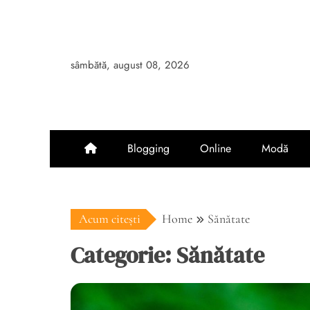
Skip
to
content
sâmbătă, august 08, 2026
Blogging
Online
Modă
Acum citești
Home
Sănătate
Categorie:
Sănătate