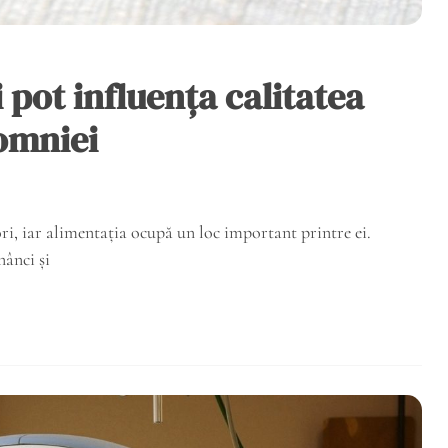
 pot influența calitatea
omniei
ri, iar alimentația ocupă un loc important printre ei.
nânci și