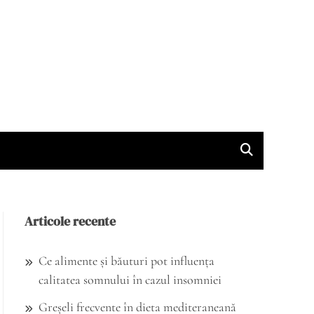
Articole recente
Ce alimente și băuturi pot influența
calitatea somnului în cazul insomniei
Greșeli frecvente în dieta mediteraneană