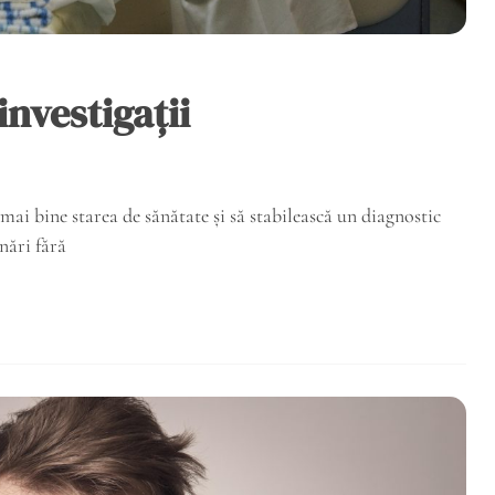
investigații
mai bine starea de sănătate și să stabilească un diagnostic
nări fără