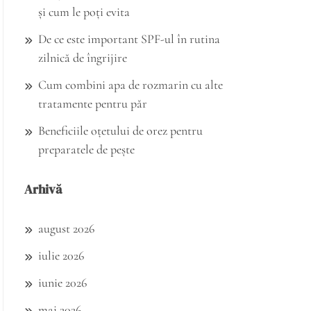
și cum le poți evita
De ce este important SPF-ul în rutina
zilnică de îngrijire
Cum combini apa de rozmarin cu alte
tratamente pentru păr
Beneficiile oțetului de orez pentru
preparatele de pește
Arhivă
august 2026
iulie 2026
iunie 2026
mai 2026