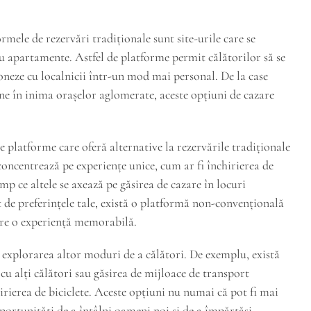
rmele de rezervări tradiționale sunt site-urile care se
au apartamente. Astfel de platforme permit călătorilor să se
ționeze cu localnicii într-un mod mai personal. De la case
ne în inima orașelor aglomerate, aceste opțiuni de cazare
lte platforme care oferă alternative la rezervările tradiționale
 concentrează pe experiențe unice, cum ar fi închirierea de
imp ce altele se axează pe găsirea de cazare în locuri
t de preferințele tale, există o platformă non-convențională
fere o experiență memorabilă.
i explorarea altor moduri de a călători. De exemplu, există
cu alți călători sau găsirea de mijloace de transport
rierea de biciclete. Aceste opțiuni nu numai că pot fi mai
portunități de a întâlni oameni noi și de a împărtăși