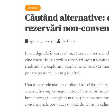
ONLINE
Căutând alternative:
rezervări non-conven
aprilie 30, 2024
Redacția
În era digitală în care trăim, căutarea alternativ
vine vorba de călătorii și rezervări, această căuta
tradiționale, explorăm platforme de rezervări non
pe care poate nu le-am găsi altfel.
Una dintre cele mai mari plăceri ale călătoriei est
acestea, în timp ce majoritatea călătoriilor încep 
lume întreagă de opțiuni mai puțin cunoscute care
convenționale pot aduce o nouă dimensiune călătorie