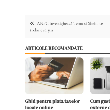
Navigare
ANPC investighează Temu și Shein: ce
în
trebuie să știi
articole
ARTICOLE RECOMANDATE
Ghid pentru plata taxelor
Cum gest
locale online
externe c