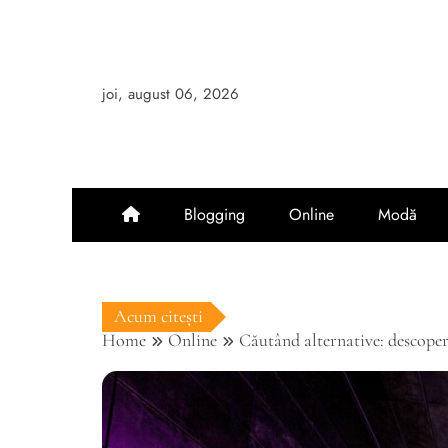
Skip
to
content
joi, august 06, 2026
Blogging
Online
Modă
Acum citești
Home
Online
Căutând alternative: descoper