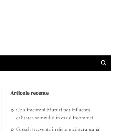
Articole recente
Ce alimente și băuturi pot influența
calitatea somnului în cazul insomniei
Greșeli frecvente în dieta mediteraneană