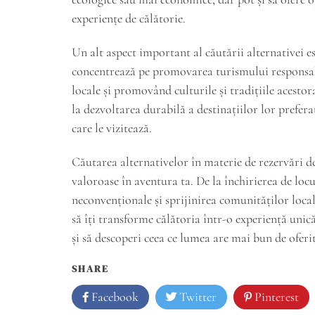
experiențe de călătorie.
Un alt aspect important al căutării alternativei es
concentrează pe promovarea turismului responsabi
locale și promovând culturile și tradițiile acestor
la dezvoltarea durabilă a destinațiilor lor prefer
care le vizitează.
Căutarea alternativelor în materie de rezervări de
valoroase în aventura ta. De la închirierea de loc
neconvenționale și sprijinirea comunităților local
să îți transforme călătoria într-o experiență unică
și să descoperi ceea ce lumea are mai bun de oferit
SHARE
Facebook
Twitter
Pinterest