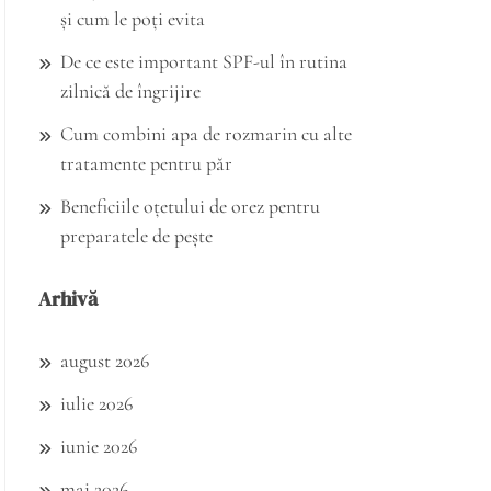
și cum le poți evita
De ce este important SPF-ul în rutina
zilnică de îngrijire
Cum combini apa de rozmarin cu alte
tratamente pentru păr
Beneficiile oțetului de orez pentru
preparatele de pește
Arhivă
august 2026
iulie 2026
iunie 2026
mai 2026