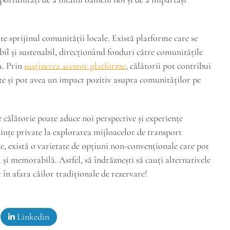
te sprijinul comunității locale. Există platforme care se
l și sustenabil, direcționând fonduri către comunitățile
a. Prin
susținerea acestor platforme
, călătorii pot contribui
ate și pot avea un impact pozitiv asupra comunităților pe
 călătorie poate aduce noi perspective și experiențe
uințe private la explorarea mijloacelor de transport
e, există o varietate de opțiuni non-convenționale care pot
 și memorabilă. Astfel, să îndrăznești să cauți alternativele
 în afara căilor tradiționale de rezervare!
Linkedin