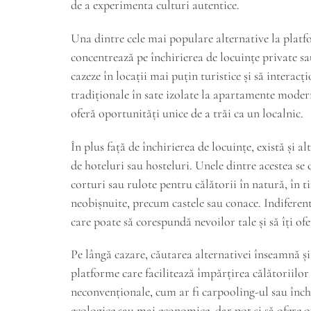
de a experimenta culturi autentice.
Una dintre cele mai populare alternative la platfo
concentrează pe închirierea de locuințe private s
cazeze în locații mai puțin turistice și să interac
tradiționale în sate izolate la apartamente moder
oferă oportunități unice de a trăi ca un localnic.
În plus față de închirierea de locuințe, există și a
de hoteluri sau hosteluri. Unele dintre acestea se
corturi sau rulote pentru călătorii în natură, în t
neobișnuite, precum castele sau conace. Indiferen
care poate să corespundă nevoilor tale și să îți o
Pe lângă cazare, căutarea alternativei înseamnă ș
platforme care facilitează împărțirea călătoriilor 
neconvenționale, cum ar fi carpooling-ul sau închi
ecologice sau mai economice, dar pot și să ofere o