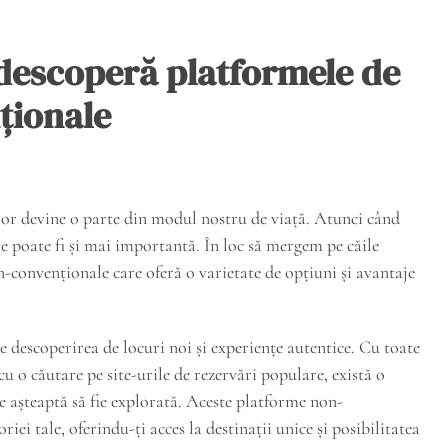
 descoperă platformele de
ționale
elor devine o parte din modul nostru de viață. Atunci când
re poate fi și mai importantă. În loc să mergem pe căile
-convenționale care oferă o varietate de opțiuni și avantaje
e descoperirea de locuri noi și experiențe autentice. Cu toate
cu o căutare pe site-urile de rezervări populare, există o
 așteaptă să fie explorată. Aceste platforme non-
i tale, oferindu-ți acces la destinații unice și posibilitatea