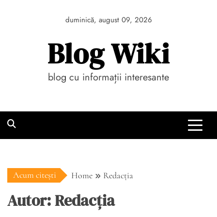
Skip
to
duminică, august 09, 2026
content
Blog Wiki
blog cu informații interesante
Acum citești
Home
Redacția
Autor:
Redacția