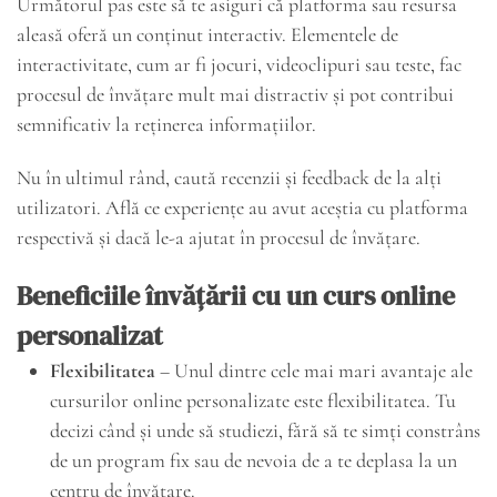
Următorul pas este să te asiguri că platforma sau resursa
aleasă oferă un conținut interactiv. Elementele de
interactivitate, cum ar fi jocuri, videoclipuri sau teste, fac
procesul de învățare mult mai distractiv și pot contribui
semnificativ la reținerea informațiilor.
Nu în ultimul rând, caută recenzii și feedback de la alți
utilizatori. Află ce experiențe au avut aceștia cu platforma
respectivă și dacă le-a ajutat în procesul de învățare.
Beneficiile învățării cu un curs online
personalizat
Flexibilitatea
– Unul dintre cele mai mari avantaje ale
cursurilor online personalizate este flexibilitatea. Tu
decizi când și unde să studiezi, fără să te simți constrâns
de un program fix sau de nevoia de a te deplasa la un
centru de învățare.