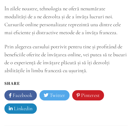
În zilele noastre, tehnologia ne oferă nenumărate
modalități de a ne dezvolta și de a învăța lucruri noi.
Cursurile online personalizate reprezintă una dintre cele
mai eficiente și distractive metode de a învăța franceza.
Prin alegerea cursului potrivit pentru tine și profitând de
beneficiile oferite de învățarea online, vei putea să te bucuri
de o experiență de învățare plăcută și să îți dezvolți
abilitățile în limba franceză cu ușurință.
SHARE
Facebook
Twitter
Pinterest
Linkedin