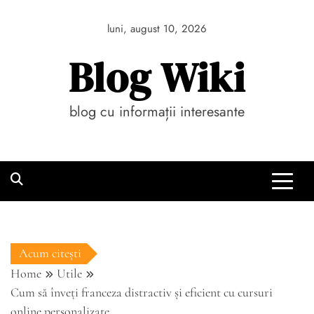
Skip
to
luni, august 10, 2026
content
Blog Wiki
blog cu informații interesante
Acum citești
Home
Utile
Cum să înveți franceza distractiv și eficient cu cursuri
online personalizate