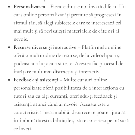
Personalizarea
– Fiecare dintre noi învață diferit. Un
curs online personalizat îți permite să progresezi în
ritmul tău, să alegi subiectele care te interesează cel
mai mult și să revizuiești materialele de câte ori ai
nevoie.
Resurse diverse și interactive
– Platformele online
oferă o multitudine de resurse, de la videoclipuri și
podcast-uri la jocuri și teste. Acestea fac procesul de
învățare mult mai distractiv și interactiv.
Feedback și asistență
– Multe cursuri online
personalizate oferă posibilitatea de a interacționa cu
tutori sau cu alți cursanți, oferindu-ți feedback și
asistență atunci când ai nevoie. Aceasta este o
caracteristică inestimabilă, deoarece te poate ajuta să
îți îmbunătățești abilitățile și să te corectezi pe măsură
ce înveți.