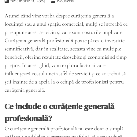
noiembrie 11, 2024
Redacția
Atunci când vine vorba despre curățenia generală a
locuinței sau a unui spațiu comercial, mulți se întreabă ce
presupune acest serviciu și care sunt costurile implicate.
Curățenia generală profesională poate părea o investiție
semnificativă, dar în realitate, aceasta vine cu multiple
beneficii, oferind rezultate deosebite și economisind timp
prețios. În acest ghid, vom explora factorii care
influențează costul unei astfel de servicii și ce ar trebui să
știi înainte de a apela la o echipă de profesioniști pentru
curățenia generală.
Ce include o curățenie generală
profesională?
O curățenie generală profesională nu este doar o simplă
spălare a podelelor și ștergerea prafului, ci o procedură