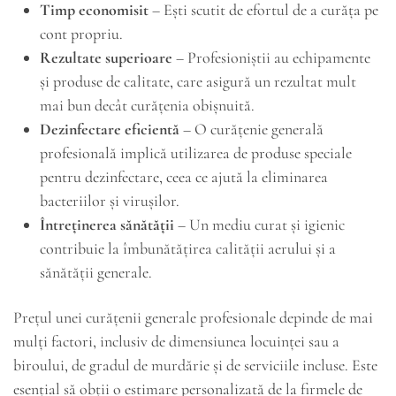
Timp economisit
– Ești scutit de efortul de a curăța pe
cont propriu.
Rezultate superioare
– Profesioniștii au echipamente
și produse de calitate, care asigură un rezultat mult
mai bun decât curățenia obișnuită.
Dezinfectare eficientă
– O curățenie generală
profesională implică utilizarea de produse speciale
pentru dezinfectare, ceea ce ajută la eliminarea
bacteriilor și virușilor.
Întreținerea sănătății
– Un mediu curat și igienic
contribuie la îmbunătățirea calității aerului și a
sănătății generale.
Prețul unei curățenii generale profesionale depinde de mai
mulți factori, inclusiv de dimensiunea locuinței sau a
biroului, de gradul de murdărie și de serviciile incluse. Este
esențial să obții o estimare personalizată de la firmele de