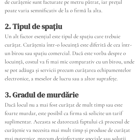
de curățenie sunt facturate pe metru pătrat, iar prețul
poate varia semnificativ de la o firmă la alta.
2.
Tipul de spațiu
Un alt factor esențial este tipul de spațiu care trebuie
curățat. Curățenia într-o locuință este diferită de cea într-
un birou sau spațiu comercial. Dacă este vorba despre o
locuință, costul va fi mai mic comparativ cu un birou, unde
se pot adăuga și servicii precum curățarea echipamentelor
electronice, a meselor de lucru sau a altor suprafețe.
3.
Gradul de murdărie
Dacă locul nu a mai fost curățat de mult timp sau este
foarte murdar, este posibil ca firma să solicite un tarif
suplimentar. Aceasta se datorează faptului că procesul de
curățenie va necesita mai mult timp și produse de curățat
mai puternice, precum dezinfectante speciale sau soluții