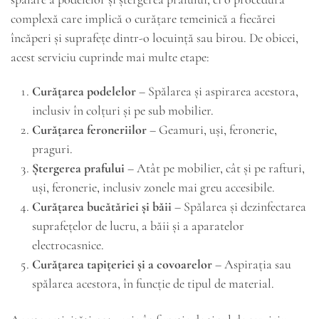
complexă care implică o curățare temeinică a fiecărei
încăperi și suprafețe dintr-o locuință sau birou. De obicei,
acest serviciu cuprinde mai multe etape:
Curățarea podelelor
– Spălarea și aspirarea acestora,
inclusiv în colțuri și pe sub mobilier.
Curățarea feroneriilor
– Geamuri, uși, feronerie,
praguri.
Ștergerea prafului
– Atât pe mobilier, cât și pe rafturi,
uși, feronerie, inclusiv zonele mai greu accesibile.
Curățarea bucătăriei și băii
– Spălarea și dezinfectarea
suprafețelor de lucru, a băii și a aparatelor
electrocasnice.
Curățarea tapițeriei și a covoarelor
– Aspirația sau
spălarea acestora, în funcție de tipul de material.