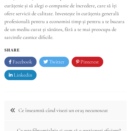
curățenie și să alegi o companie de încredere, care să îți
ofere servicii de calitate. Investește în curățenia generală
profesională pentru a economisi timp și pentru a te bucura
de un mediu curat și sănătos, fără a te mai preocupa de
sarcinile casnice dificile.
SHARE
Facebook
Twitter
Pinterest
Linkedin
Navigare
Ce înseamnă când visezi un oraș necunoscut
în
articole
Ce este fibromialgia și cum să o gestionezi eficient?