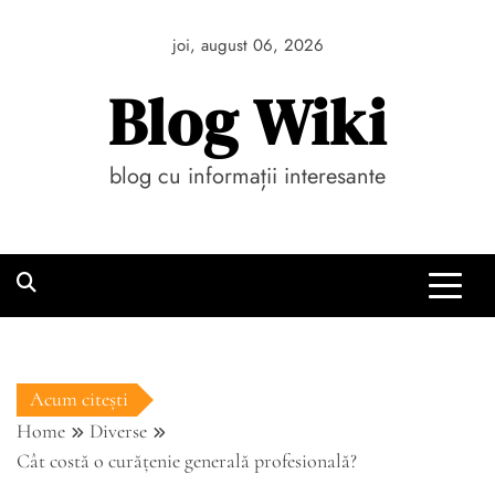
Skip
to
joi, august 06, 2026
content
Blog Wiki
blog cu informații interesante
Acum citești
Home
Diverse
Cât costă o curățenie generală profesională?