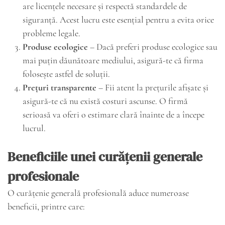
are licențele necesare și respectă standardele de
siguranță. Acest lucru este esențial pentru a evita orice
probleme legale.
Produse ecologice
– Dacă preferi produse ecologice sau
mai puțin dăunătoare mediului, asigură-te că firma
folosește astfel de soluții.
Prețuri transparente
– Fii atent la prețurile afișate și
asigură-te că nu există costuri ascunse. O firmă
serioasă va oferi o estimare clară înainte de a începe
lucrul.
Beneficiile unei curățenii generale
profesionale
O curățenie generală profesională aduce numeroase
beneficii, printre care: