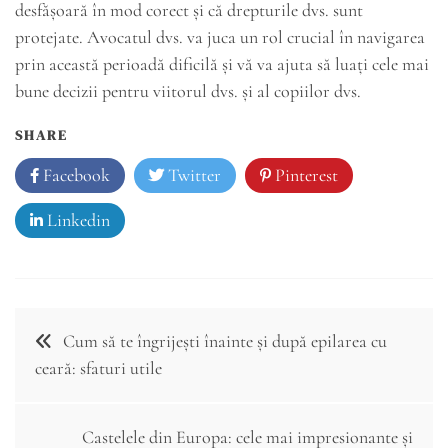
desfășoară în mod corect și că drepturile dvs. sunt
protejate. Avocatul dvs. va juca un rol crucial în navigarea
prin această perioadă dificilă și vă va ajuta să luați cele mai
bune decizii pentru viitorul dvs. și al copiilor dvs.
SHARE
Facebook
Twitter
Pinterest
Linkedin
Navigare
Cum să te îngrijești înainte și după epilarea cu
în
ceară: sfaturi utile
articole
Castelele din Europa: cele mai impresionante și