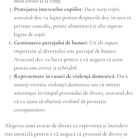
mod corect și la timp.
Protejarea intereselor copiilor
: Dacă aveți copii,
avocatul dvs. va lupta pentru drepturile dvs. în ceea ce
privește custodia, pensia alimentară și alte aspecte
legate de copii.
Gestionarea partajului de bunuri
: Un alt aspect
important al divorțului este partajul de bunuri.
Avocatul dvs. va lucra pentru a vă asigura că acest
proces este corect și echitabil.
Reprezentare în cazuri de violență domestică
: Dacă
sunteți victima violenței domestice sau vă simțiți
amenințat în timpul procesului de divorț, avocatul dvs.
vă va ajuta să obțineți ordinul de protecție
corespunzător.
Alegerea unui avocat de divorț cu experiență și încredere
este esențială pentru a vă asigura că procesul de divorț se