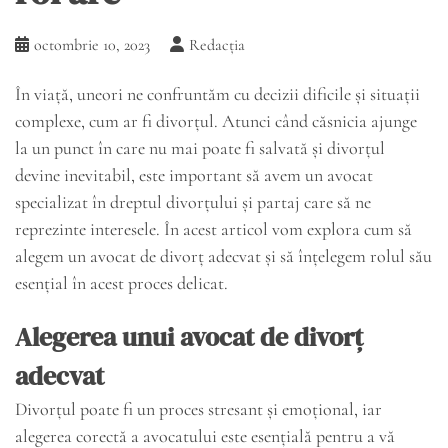
octombrie 10, 2023
Redacția
În viață, uneori ne confruntăm cu decizii dificile și situații
complexe, cum ar fi divorțul. Atunci când căsnicia ajunge
la un punct în care nu mai poate fi salvată și divorțul
devine inevitabil, este important să avem un avocat
specializat în dreptul divorțului și partaj care să ne
reprezinte interesele. În acest articol vom explora cum să
alegem un avocat de divorț adecvat și să înțelegem rolul său
esențial în acest proces delicat.
Alegerea unui avocat de divorț
adecvat
Divorțul poate fi un proces stresant și emoțional, iar
alegerea corectă a avocatului este esențială pentru a vă