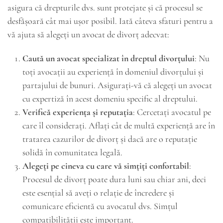
asigura că drepturile dvs. sunt protejate și că procesul se
desfășoară cât mai ușor posibil. Iată câteva sfaturi pentru a
vă ajuta să alegeți un avocat de divorț adecvat:
Caută un avocat specializat în dreptul divorțului
: Nu
toți avocații au experiență în domeniul divorțului și
partajului de bunuri. Asigurați-vă că alegeți un avocat
cu expertiză în acest domeniu specific al dreptului.
Verifică experiența și reputația
: Cercetați avocatul pe
care îl considerați. Aflați cât de multă experiență are în
tratarea cazurilor de divorț și dacă are o reputație
solidă în comunitatea legală.
Alegeți pe cineva cu care vă simțiți confortabil
:
Procesul de divorț poate dura luni sau chiar ani, deci
este esențial să aveți o relație de încredere și
comunicare eficientă cu avocatul dvs. Simțul
compatibilității este important.