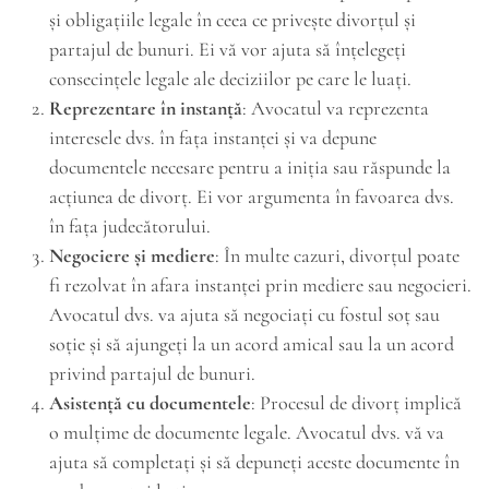
și obligațiile legale în ceea ce privește divorțul și
partajul de bunuri. Ei vă vor ajuta să înțelegeți
consecințele legale ale deciziilor pe care le luați.
Reprezentare în instanță
: Avocatul va reprezenta
interesele dvs. în fața instanței și va depune
documentele necesare pentru a iniția sau răspunde la
acțiunea de divorț. Ei vor argumenta în favoarea dvs.
în fața judecătorului.
Negociere și mediere
: În multe cazuri, divorțul poate
fi rezolvat în afara instanței prin mediere sau negocieri.
Avocatul dvs. va ajuta să negociați cu fostul soț sau
soție și să ajungeți la un acord amical sau la un acord
privind partajul de bunuri.
Asistență cu documentele
: Procesul de divorț implică
o mulțime de documente legale. Avocatul dvs. vă va
ajuta să completați și să depuneți aceste documente în