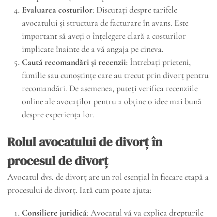
Evaluarea costurilor
: Discutați despre tarifele
avocatului și structura de facturare în avans. Este
important să aveți o înțelegere clară a costurilor
implicate înainte de a vă angaja pe cineva.
Caută recomandări și recenzii
: Întrebați prieteni,
familie sau cunoștințe care au trecut prin divorț pentru
recomandări. De asemenea, puteți verifica recenziile
online ale avocaților pentru a obține o idee mai bună
despre experiența lor.
Rolul avocatului de divorț în
procesul de divorț
Avocatul dvs. de divorț are un rol esențial în fiecare etapă a
procesului de divorț. Iată cum poate ajuta:
Consiliere juridică
: Avocatul vă va explica drepturile