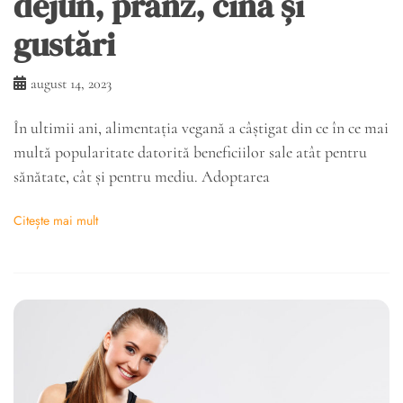
dejun, prânz, cină și
gustări
august 14, 2023
În ultimii ani, alimentația vegană a câștigat din ce în ce mai
multă popularitate datorită beneficiilor sale atât pentru
sănătate, cât și pentru mediu. Adoptarea
Citește mai mult