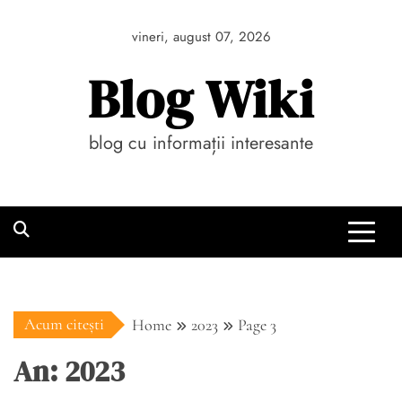
Skip
to
vineri, august 07, 2026
content
Blog Wiki
blog cu informații interesante
Acum citești
Home
2023
Page 3
An:
2023