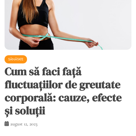
SĂNĂTATE
Cum să faci față
fluctuațiilor de greutate
corporală: cauze, efecte
și soluții
august 12, 2023