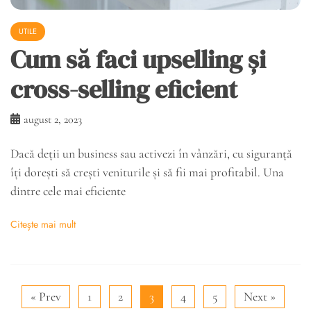
UTILE
Cum să faci upselling și
cross-selling eficient
august 2, 2023
Dacă deții un business sau activezi în vânzări, cu siguranță
îți dorești să crești veniturile și să fii mai profitabil. Una
dintre cele mai eficiente
Citește mai mult
« Prev
1
2
3
4
5
Next »