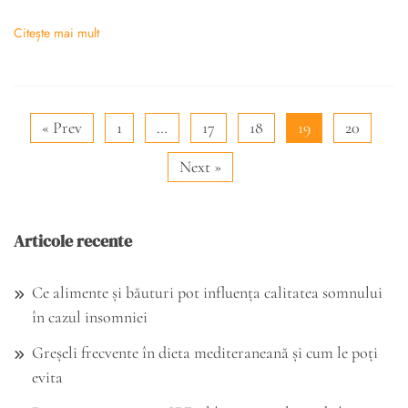
Citește mai mult
« Prev
1
…
17
18
19
20
Next »
Articole recente
Ce alimente și băuturi pot influența calitatea somnului
în cazul insomniei
Greșeli frecvente în dieta mediteraneană și cum le poți
evita