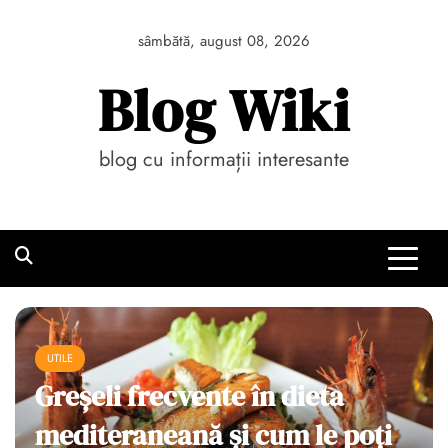
Skip
to
sâmbătă, august 08, 2026
content
Blog Wiki
blog cu informații interesante
UTILE
De ce este important SPF-ul în